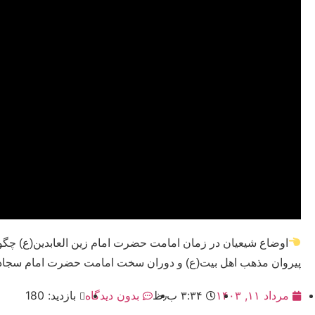
اوضاع شیعیان در زمان امامت حضرت امام زین العابدین(ع) چگون
پیروان مذهب اهل بیت(ع) و دوران سخت امامت حضرت امام سجاد
مرداد ۱۱, ۱۴۰۳
۳:۳۴ ب٫ظ
بدون دیدگاه
بازدید: 180