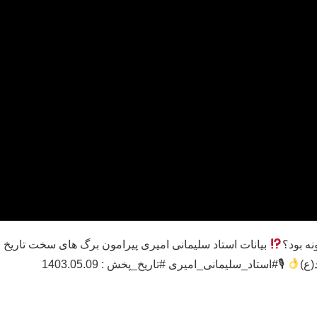
ه بود؟
بیانات استاد سلیمانی امیری پیرامون برگ های سخت تاریخ
(ع)
🎙#استاد_سلیمانی_امیری #تاریخ_پخش : 1403.05.09