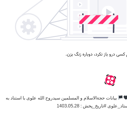
بیانات حجةالاسلام و المسلمین سیدروح الله علوی با استناد به
اد_علوی #تاریخ_پخش : 1403.05.28