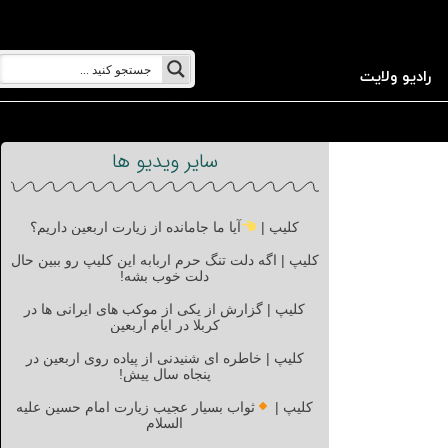
رادیو ولایت
سایر ویدیو ها
کلیپ |
آیا ما جامانده از زیارت اربعین داریم؟
کلیپ | اگه دلت تنگ حرم اربابه این کلیپ رو ببین حال
دلت خوب بشه!
کلیپ | گزارش از یکی از موکب های ایرانی ها در
کربلا در ایام اربعین
کلیپ | خاطره ای شنیدنی از پیاده روی اربعین در
پنجاه سال پیش!
کلیپ |
ثواب بسیار عجیب زیارت امام حسین علیه
السلام