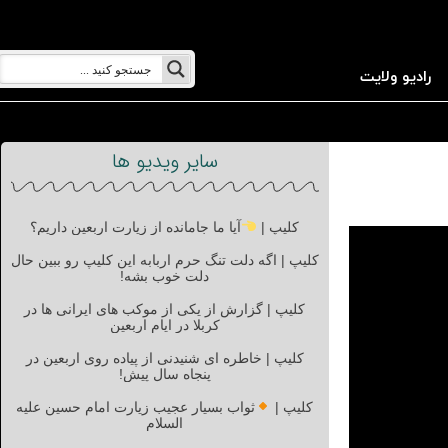
رادیو ولایت
سایر ویدیو ها
کلیپ |
آیا ما جامانده از زیارت اربعین داریم؟
کلیپ | اگه دلت تنگ حرم اربابه این کلیپ رو ببین حال
دلت خوب بشه!
کلیپ | گزارش از یکی از موکب های ایرانی ها در
کربلا در ایام اربعین
کلیپ | خاطره ای شنیدنی از پیاده روی اربعین در
پنجاه سال پیش!
کلیپ |
ثواب بسیار عجیب زیارت امام حسین علیه
السلام