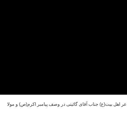
عر اهل بیت(ع) جناب آقای گائینی در وصف پیامبر اکرم(ص) و مولا