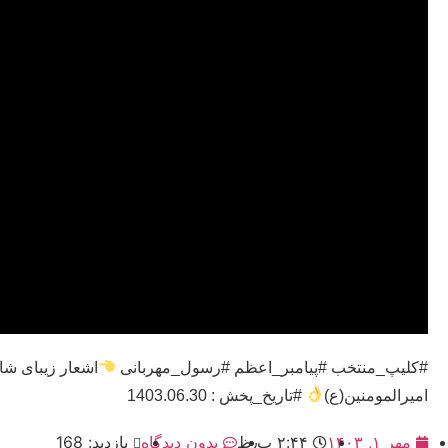
#کلیپ_منتخب #پیامبر_اعظم #رسول_مهربانی
اشعار زیبای شا
امیرالمومنین(ع)
#تاریخ_پخش : 1403.06.30
مهر ۱, ۱۴۰۳
۲:۴۴ ب٫ظ
بدون دیدگاه
بازدید: 168