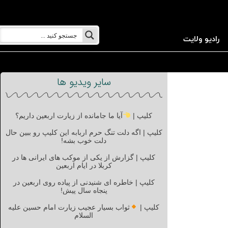
رادیو ولایت
سایر ویدیو ها
کلیپ |
آیا ما جامانده از زیارت اربعین داریم؟
کلیپ | اگه دلت تنگ حرم اربابه این کلیپ رو ببین حال
دلت خوب بشه!
کلیپ | گزارش از یکی از موکب های ایرانی ها در
کربلا در ایام اربعین
کلیپ | خاطره ای شنیدنی از پیاده روی اربعین در
پنجاه سال پیش!
کلیپ |
ثواب بسیار عجیب زیارت امام حسین علیه
السلام