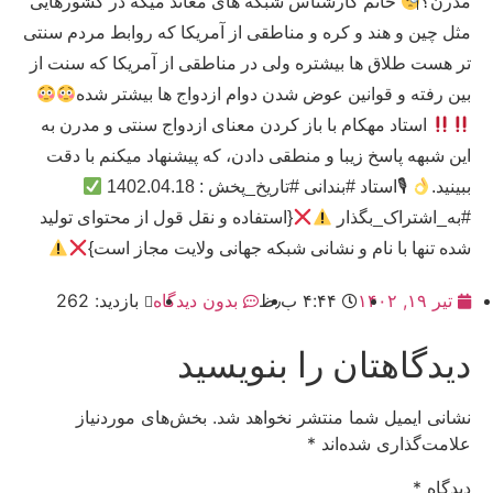
مدرن؟
خانم کارشناس شبکه های معاند میگه در کشورهایی
مثل چین و هند و کره و مناطقی از آمریکا که روابط مردم سنتی
تر هست طلاق ها بیشتره ولی در مناطقی از آمریکا که سنت از
بین رفته و قوانین عوض شدن دوام ازدواج ها بیشتر شده
استاد مهکام با باز کردن معنای ازدواج سنتی و مدرن به
این شبهه پاسخ زیبا و منطقی دادن، که پیشنهاد میکنم با دقت
ببینید.
🎙استاد #بندانی #تاریخ_پخش : 1402.04.18
#به_اشتراک_بگذار
{استفاده و نقل قول از محتوای تولید
شده تنها با نام و نشانی شبکه جهانی ولایت مجاز است}
تیر ۱۹, ۱۴۰۲
۴:۴۴ ب٫ظ
بدون دیدگاه
بازدید: 262
دیدگاهتان را بنویسید
نشانی ایمیل شما منتشر نخواهد شد.
بخش‌های موردنیاز
علامت‌گذاری شده‌اند
*
دیدگاه
*