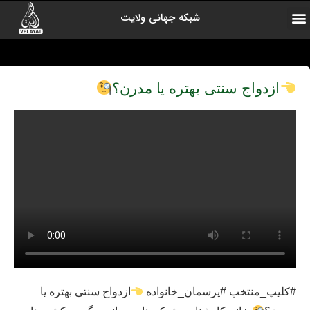
شبکه جهانی ولایت
ارتباط با ما
صفحه اول
اخبار شبکه
درباره شبکه
رادیو ولایت
ولایت یاوران
کلیپ های منتخب
آرشیو برنامه ها
ازدواج سنتی بهتره یا مدرن؟
#کلیپ_منتخب #پرسمان_خانواده
ازدواج سنتی بهتره یا