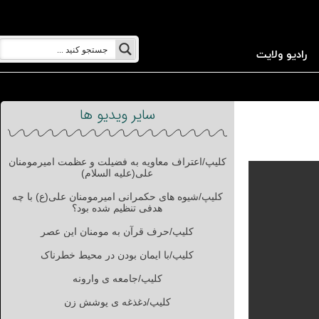
رادیو ولایت
سایر ویدیو ها
کلیپ/اعتراف معاویه به فضیلت و عظمت امیرمومنان
علی(علیه السلام)
کلیپ/شیوه های حکمرانی امیرمومنان علی(ع) با چه
هدفی تنظیم شده بود؟
کلیپ/حرف قرآن به مومنان این عصر
کلیپ/با ایمان بودن در محیط خطرناک
کلیپ/جامعه ی وارونه
کلیپ/دغذغه ی پوشش زن