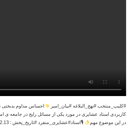
#کلیپ_منتخب #نهج_البلاغه #بیان_امیر
احساس مداوم بدبختی ن
کاربردی استاد عشایری در مورد یکی از مسائل رایج در جامعه ی ام
در این موضوع مهم
🎙استاد#عشایری_منفرد #تاریخ_پخش : 1402.12.13