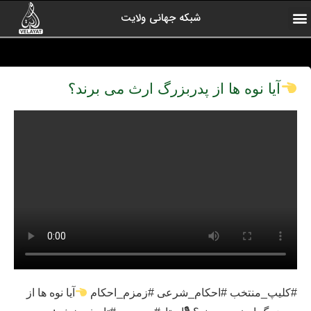
شبکه جهانی ولایت
ارتباط با ما
صفحه اول
اخبار شبکه
درباره شبکه
رادیو ولایت
ولایت یاوران
کلیپ های منتخب
آرشیو برنامه ها
آیا نوه ها از پدربزرگ ارث می برند؟
#کلیپ_منتخب #احکام_شرعی #زمزم_احکام
آیا نوه ها از