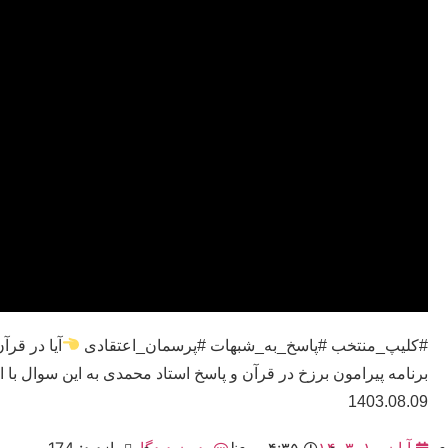
#کلیپ_منتخب #پاسخ_به_شبهات #پرسمان_اعتقادی
آیا در قر
برنامه پیرامون برزخ در قرآن و پاسخ استاد محمدی به این سوال با اس
1403.08.09
آبان ۱۰, ۱۴۰۳
۴:۳۵ ب٫ظ
بدون دیدگاه
بازدید: 174