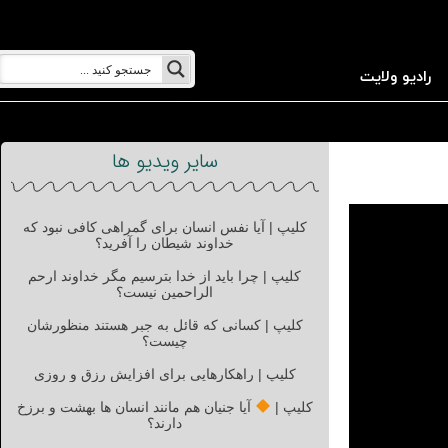
رادیو ولایت
سایر ویدیو ها
کلیپ | آیا نفس انسان برای گمراهی کافی نبود که
خداوند شیطان را آفرید؟
کلیپ | چرا باید از خدا بترسیم مگر خداوند ارحم
الراحمین نیست؟
کلیپ | کسانی که قائل به جبر هستند منظورشان
چیست؟
کلیپ | راهکارهایی برای افزایش رزق و روزی
کلیپ |
آیا جنیان هم مانند انسان ها بهشت و برزخ
دارند؟