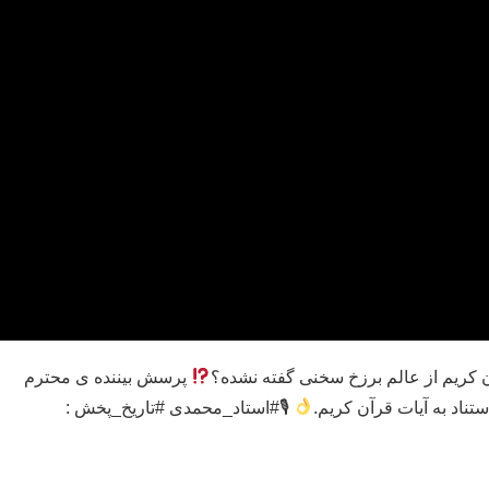
آن کریم از عالم برزخ سخنی گفته نشده؟
پرسش بیننده ی محترم
تناد به آیات قرآن کریم.
🎙#استاد_محمدی #تاریخ_پخش :