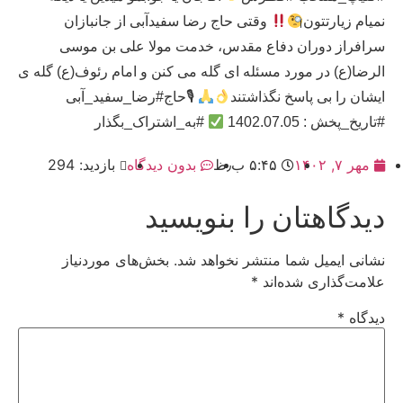
نمیام زیارتتون
وقتی حاج رضا سفیدآبی از جانبازان
سرافراز دوران دفاع مقدس، خدمت مولا علی بن موسی
الرضا(ع) در مورد مسئله ای گله می کنن و امام رئوف(ع) گله ی
ایشان را بی پاسخ نگذاشتند
🎙حاج#رضا_سفید_آبی
#تاریخ_پخش : 1402.07.05
#به_اشتراک_بگذار
مهر ۷, ۱۴۰۲
۵:۴۵ ب٫ظ
بدون دیدگاه
بازدید: 294
دیدگاهتان را بنویسید
نشانی ایمیل شما منتشر نخواهد شد.
بخش‌های موردنیاز
علامت‌گذاری شده‌اند
*
دیدگاه
*