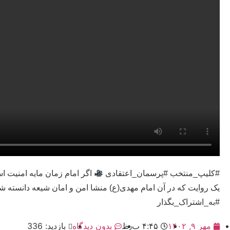
#کلیپ_منتخب #پرسمان_اعتقادی
اگر امام زمان مایه امنیت
یک روایت که در آن امام مهدی(ع) منشا امن و امان شیعه دانسته شده پاس
#به_اشتراک_بگذار
مهر ۹, ۱۴۰۲
۴:۴۵ ب٫ظ
بدون دیدگاه
بازدید: 336