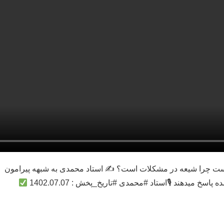
 است چرا شیعه در مشکلات است؟ ✍
استاد محمدی به شبهه پیرامون
خ میدهند 🎙استاد #محمدی #تاریخ_پخش : 1402.07.07