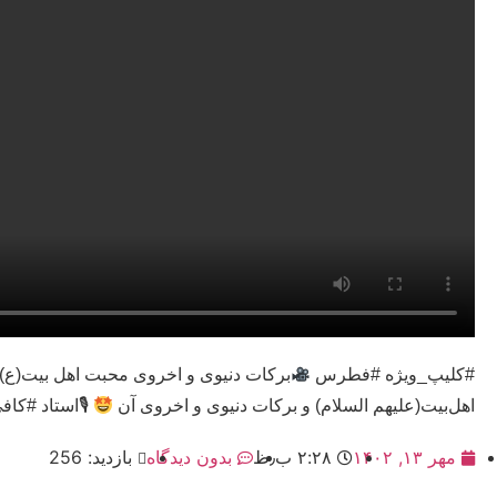
#کلیپ_ویژه #فطرس
برکات دنیوی و اخروی محبت اهل بیت(ع
اهل‌بیت(علیهم السلام) و برکات دنیوی و اخروی آن
🎙استاد #کافی #تا
مهر ۱۳, ۱۴۰۲
۲:۲۸ ب٫ظ
بدون دیدگاه
بازدید: 256