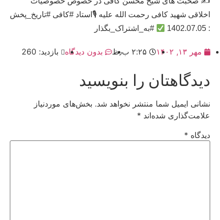
✍
صحبت های شیخ محسن کافی در خصوص خصوصیات
اخلاقی شهید کافی رحمت الله علیه 🎙استاد #کافی #تاریخ_پخش
: 1402.07.05
#به_اشتراک_بگذار
مهر ۱۳, ۱۴۰۲
۲:۲۵ ب٫ظ
بدون دیدگاه
بازدید: 260
دیدگاهتان را بنویسید
نشانی ایمیل شما منتشر نخواهد شد.
بخش‌های موردنیاز
علامت‌گذاری شده‌اند
*
دیدگاه
*