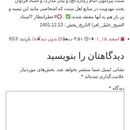
سنت پیرامون امام زمان(عج) و بیان مدارک و اسناد فراوان
بحث مهدویت در منابع اهل سنت که اشخاصی مانند ابن تیمیه و
بن باز هم به آنها معتقد شدند.
.
#عطرانتظار ?استاد
#شیخ_خلیل_افرا #تاریخ_پخش : 1401.12.13
اسفند ۱۵, ۱۴۰۱
۴:۵۱ ب٫ظ
بدون دیدگاه
بازدید: 653
دیدگاهتان را بنویسید
نشانی ایمیل شما منتشر نخواهد شد.
بخش‌های موردنیاز
علامت‌گذاری شده‌اند
*
دیدگاه
*