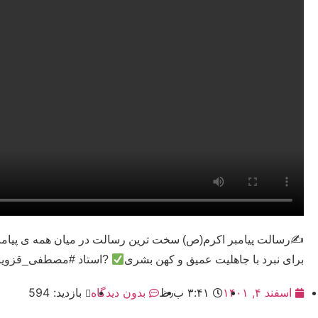
✍
رسالت پیامبر اکرم(ص) سخت ترین رسالت در میان همه ی پیا
برای نبرد با جاهلیت عمیق و کهن بشری
?استاد #مصطفی_قزوینی
اسفند ۴, ۱۴۰۱
۳:۴۱ ب٫ظ
بدون دیدگاه
بازدید: 594