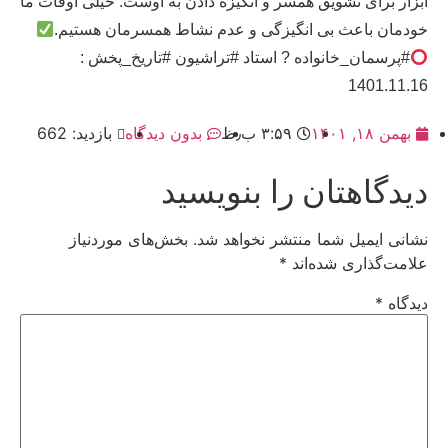
ابزار برای تشویق همسر و انگیزه دادن به اوست. خیلی اوقات ما
خودمان باعث بی انگیزگی و عدم نشاط همسرمان هستیم.
#پرسمان_خانواده ? استاد #تراشیون #تاریخ_پخش :
1401.11.16
بهمن ۱۸, ۱۴۰۱
۳:۵۹ ب٫ظ
بدون دیدگاه
بازدید: 662
دیدگاهتان را بنویسید
نشانی ایمیل شما منتشر نخواهد شد.
بخش‌های موردنیاز
علامت‌گذاری شده‌اند
*
دیدگاه
*