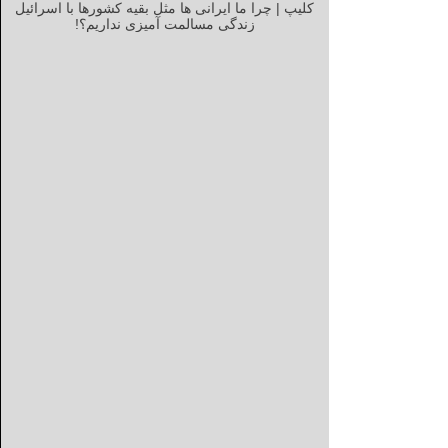
کلیپ | چرا ما ایرانی ها مثل بقیه کشورها با اسرائیل
زندگی مسالمت آمیزی نداریم؟!