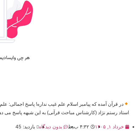
در قرآن آمده که پیامبر اسلام علم غیب نداره! پاسخ اجمالی: عل
استاد رستم نژاد (کارشناس مباحث قرآنی) به این شبهه پاسخ می دهن
خرداد ۱, ۱۴۰۵
۴:۳۲ ب٫ظ
بدون دیدگاه
بازدید: 45