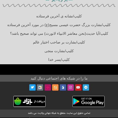
کلیپ/نشانه ی آخرین فرستاده
کلیپ/بشارت بزرگ حضرت عیسی مسیح(ع) در مورد آخرین فرستاده
کلیپ/آیا حدیث(نحن معاشر الانبیاء لانورث) می تواند صحیح باشد؟
کلیپ/بشارت بر صاحب اختیار عالم
کلیپ/بشارت منجی
کلیپ/پسر خدا
ما را در شبکه های اجتماعی دنبال کنید
تمامی حقوق این سایت متعلق به شبکه جهانی ولایت می باشد