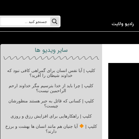
رادیو ولایت
سایر ویدیو ها
کلیپ | آیا نفس انسان برای گمراهی کافی نبود که
خداوند شیطان را آفرید؟
کلیپ | چرا باید از خدا بترسیم مگر خداوند ارحم
الراحمین نیست؟
کلیپ | کسانی که قائل به جبر هستند منظورشان
چیست؟
کلیپ | راهکارهایی برای افزایش رزق و روزی
کلیپ |
آیا جنیان هم مانند انسان ها بهشت و برزخ
دارند؟