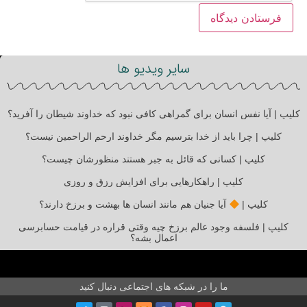
سایر ویدیو ها
کلیپ | آیا نفس انسان برای گمراهی کافی نبود که خداوند شیطان را آفرید؟
کلیپ | چرا باید از خدا بترسیم مگر خداوند ارحم الراحمین نیست؟
کلیپ | کسانی که قائل به جبر هستند منظورشان چیست؟
کلیپ | راهکارهایی برای افزایش رزق و روزی
کلیپ |
آیا جنیان هم مانند انسان ها بهشت و برزخ دارند؟
کلیپ | فلسفه وجود عالم برزخ چیه وقتی قراره در قیامت حسابرسی
اعمال بشه؟
ما را در شبکه های اجتماعی دنبال کنید