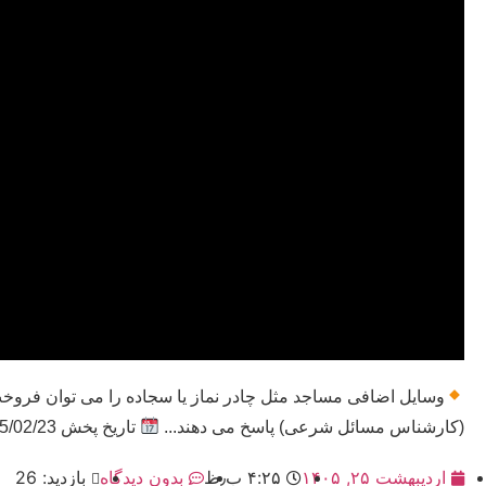
وسایل اضافی مساجد مثل چادر نماز یا سجاده را می توان فروخت ی
(کارشناس مسائل شرعی) پاسخ می دهند...
تاریخ پخش 1405/02/23
اردیبهشت ۲۵, ۱۴۰۵
۴:۲۵ ب٫ظ
بدون دیدگاه
بازدید: 26