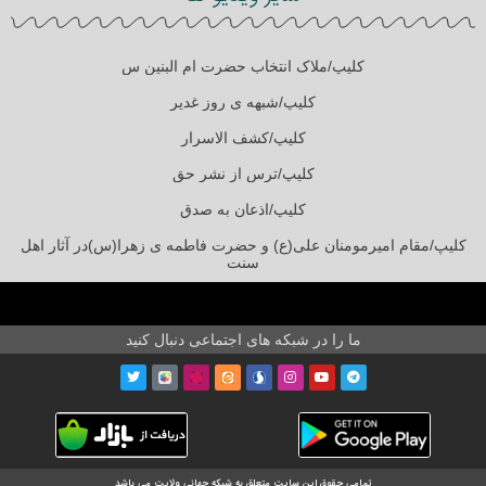
کلیپ/ملاک انتخاب حضرت ام البنین س
کلیپ/شبهه ی روز غدیر
کلیپ/کشف الاسرار
کلیپ/ترس از نشر حق
کلیپ/اذعان به صدق
کلیپ/مقام امیرمومنان علی(ع) و حضرت فاطمه ی زهرا(س)در آثار اهل
سنت
ما را در شبکه های اجتماعی دنبال کنید
تمامی حقوق این سایت متعلق به شبکه جهانی ولایت می باشد