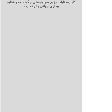
کلیپ/جنایات رژیم صهیونیستی چگونه موج عظیم
بیداری جهانی را رقم زد؟