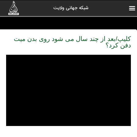
شبکه جهانی ولایت
ارتباط با ما
صفحه اول
اخبار شبکه
درباره شبکه
رادیو ولایت
ولایت یاوران
کلیپ های منتخب
آرشیو برنامه ها
کلیپ/بعد از چند سال می شود روی بدن میت
دفن کرد؟