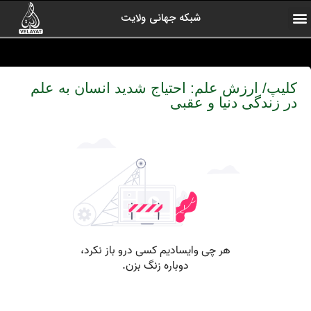
شبکه جهانی ولایت
ارتباط با ما
صفحه اول
اخبار شبکه
درباره شبکه
رادیو ولایت
ولایت یاوران
کلیپ های منتخب
آرشیو برنامه ها
کلیپ/ ارزش علم: احتیاج شدید انسان به علم
در زندگی دنیا و عقبی