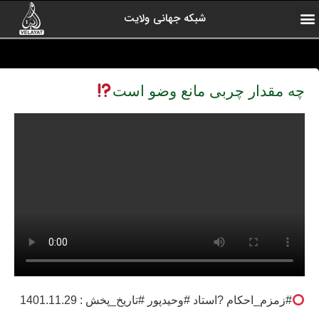
شبکه جهانی ولایت
ارتباط با ما
صفحه اول
اخبار شبکه
درباره شبکه
رادیو ولایت
ولایت یاوران
کلیپ های منتخب
آرشیو برنامه ها
چه مقدار چربی مانع وضو است
#زمزم_احکام ?استاد #وحیدپور #تاریخ_پخش : 1401.11.29