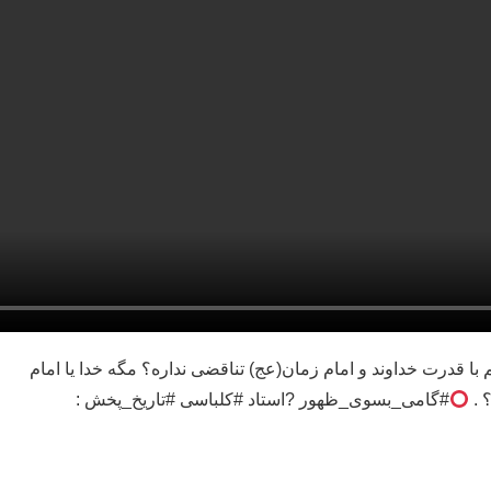
م با قدرت خداوند و امام زمان(عج) تناقضی نداره؟ مگه خدا یا امام
 .
#گامی_بسوی_ظهور ?استاد #کلباسی #تاریخ_پخش :