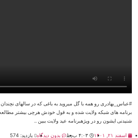
#عباس_بهادری رو همه با گل میروید به باغی که در سالهای نچندان د
برنامه های شبکه ولایت شده و به قول خودش هرچی بیشتر مطالعه م
شنیدنی ایشون رو در ویژهبرنامه عید ولایت ببین ..
اسفند ۲۱, ۱۴۰۱
۴:۰۳ ب٫ظ
بدون دیدگاه
بازدید: 574