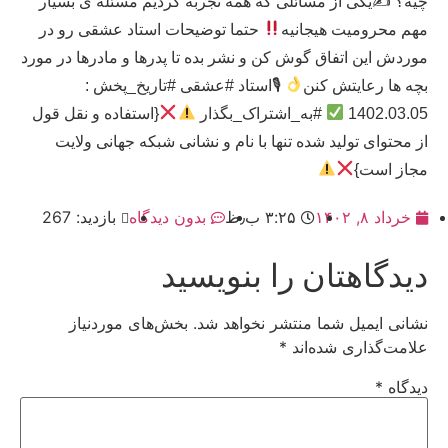
چیه؟ ✍
یکی از مسائلی که همه تجربه کردیم مسئله ی بسیار
مهم محرومیت هیجانیه
حتما توضیحات استاد عشقی رو در
موردش این اتفاق گوش کن و نشر بده تا پدرها و مادرها در مورد
بچه ها رعایتش کنن
🎙استاد #عشقی #تاریخ_پخش :
1402.03.05
#به_اشتراک_بگذار
{استفاده و نقل قول
از محتوای تولید شده تنها با نام و نشانی شبکه جهانی ولایت
مجاز است}
خرداد ۸, ۱۴۰۲
۳:۲۵ ب٫ظ
بدون دیدگاه
بازدید: 267
دیدگاهتان را بنویسید
نشانی ایمیل شما منتشر نخواهد شد.
بخش‌های موردنیاز
علامت‌گذاری شده‌اند
*
دیدگاه
*