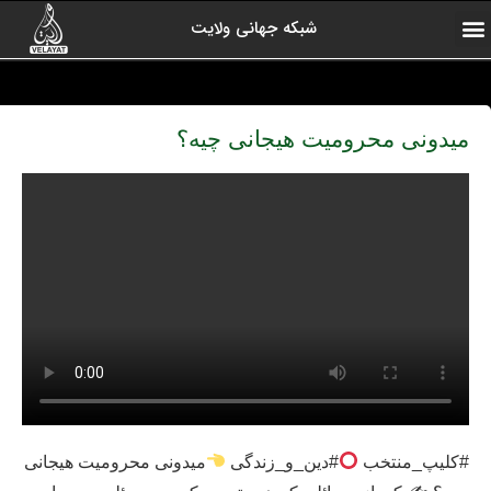
شبکه جهانی ولایت
ارتباط با ما
صفحه اول
اخبار شبکه
درباره شبکه
رادیو ولایت
ولایت یاوران
کلیپ های منتخب
آرشیو برنامه ها
میدونی محرومیت هیجانی چیه؟
#کلیپ_منتخب
#دین_و_زندگی
میدونی محرومیت هیجانی