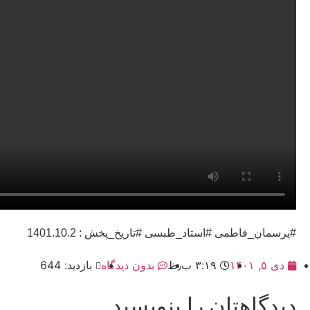
#پرسمان_فاطمی #استاد_طبسی #تاریخ_پخش : 1401.10.2
دی ۵, ۱۴۰۱
۳:۱۹ ب٫ظ
بدون دیدگاه
بازدید: 644
دیدگاهتان را بنویسید