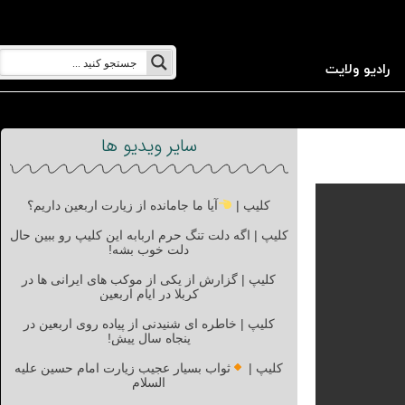
رادیو ولایت
سایر ویدیو ها
کلیپ |
آیا ما جامانده از زیارت اربعین داریم؟
کلیپ | اگه دلت تنگ حرم اربابه این کلیپ رو ببین حال
دلت خوب بشه!
کلیپ | گزارش از یکی از موکب های ایرانی ها در
کربلا در ایام اربعین
کلیپ | خاطره ای شنیدنی از پیاده روی اربعین در
پنجاه سال پیش!
کلیپ |
ثواب بسیار عجیب زیارت امام حسین علیه
السلام