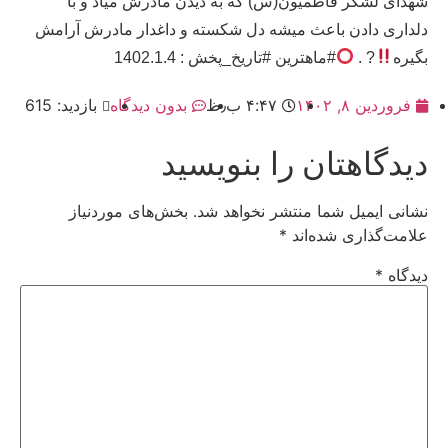
شهدای لشگر فاطمیون(س) که به دیدن مادرش میاد و با
دلداری دادن باعث میشه دل شکسته و داغدار مادرش آرامش
بگیره
? .
#ماهترین #تاریخ_پخش : 1402.1.4
فروردین ۸, ۱۴۰۲
۴:۴۷ ب٫ظ
بدون دیدگاه
بازدید: 615
دیدگاهتان را بنویسید
نشانی ایمیل شما منتشر نخواهد شد.
بخش‌های موردنیاز
علامت‌گذاری شده‌اند
*
دیدگاه
*