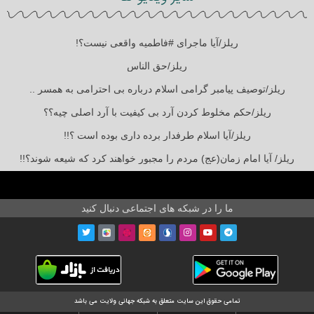
ریلز/آیا ماجرای #فاطمیه واقعی نیست؟!
ریلز/حق الناس
ریلز/توصیف پیامبر گرامی اسلام درباره بی احترامی به همسر ..
ریلز/حکم مخلوط کردن آرد بی کیفیت با آرد اصلی چیه؟؟
ریلز/آیا اسلام طرفدار برده داری بوده است ؟!!
ریلز/ آیا امام زمان(عج) مردم را مجبور خواهند کرد که شیعه شوند؟!!
ما را در شبکه های اجتماعی دنبال کنید
تمامی حقوق این سایت متعلق به شبکه جهانی ولایت می باشد