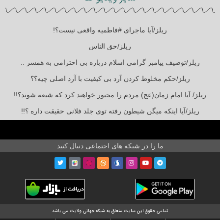
ریلز/آیا ماجرای #فاطمیه واقعی نیست؟!
ریلز/حق الناس
ریلز/توصیف پیامبر گرامی اسلام درباره بی احترامی به همسر ..
ریلز/حکم مخلوط کردن آرد بی کیفیت با آرد اصلی چیه؟؟
ریلز/ آیا امام زمان(عج) مردم را مجبور خواهند کرد که شیعه شوند؟!!
ریلز/آیا اینکه میگن شیطون رفته توی جلد فلانی حقیقت داره ؟!!
ما را در شبکه های اجتماعی دنبال کنید
تمامی حقوق این سایت متعلق به شبکه جهانی ولایت می باشد