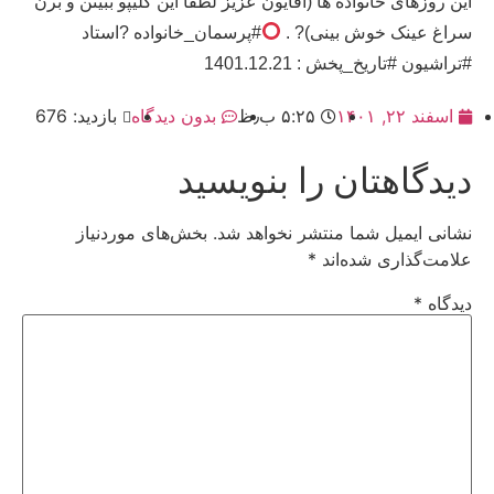
این روزهای خانواده ها (آقایون عزیز لطفا این کلیپو ببینن و برن
سراغ عینک خوش بینی)? .
#پرسمان_خانواده ?استاد
#تراشیون #تاریخ_پخش : 1401.12.21
اسفند ۲۲, ۱۴۰۱
۵:۲۵ ب٫ظ
بدون دیدگاه
بازدید: 676
دیدگاهتان را بنویسید
نشانی ایمیل شما منتشر نخواهد شد.
بخش‌های موردنیاز
علامت‌گذاری شده‌اند
*
دیدگاه
*