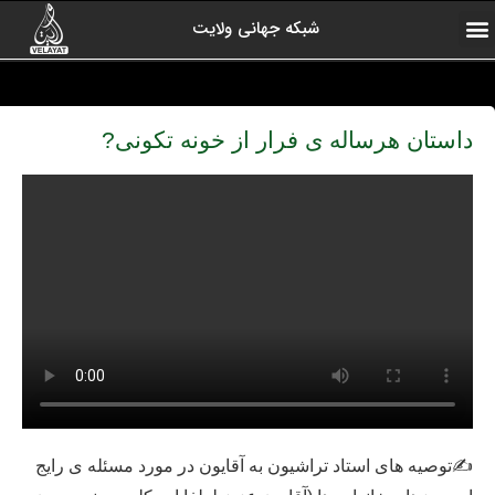
شبکه جهانی ولایت
ارتباط با ما
صفحه اول
اخبار شبکه
درباره شبکه
رادیو ولایت
ولایت یاوران
کلیپ های منتخب
آرشیو برنامه ها
داستان هرساله ی فرار از خونه تکونی?
✍
توصیه های استاد تراشیون به آقایون در مورد مسئله ی رایج