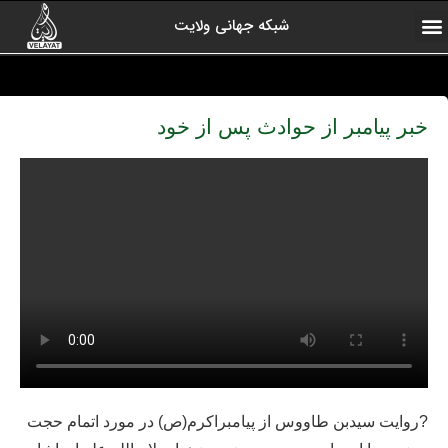
شبکه جهانی ولایت
ارتباط با ما
صفحه اول
اخبار شبکه
درباره شبکه
رادیو ولایت
ولایت یاوران
کلیپ های منتخب
آرشیو برنامه ها
خبر پیامبر از حوادث پس از خود
?روایت سیدبن طاووس از پیامبراکرم(ص) در مورد اتمام حجت