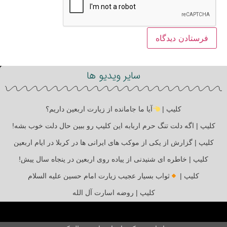
سایر ویدیو ها
کلیپ |
آیا ما جامانده از زیارت اربعین داریم؟
کلیپ | اگه دلت تنگ حرم اربابه این کلیپ رو ببین حال دلت خوب بشه!
کلیپ | گزارش از یکی از موکب های ایرانی ها در کربلا در ایام اربعین
کلیپ | خاطره ای شنیدنی از پیاده روی اربعین در پنجاه سال پیش!
کلیپ |
ثواب بسیار عجیب زیارت امام حسین علیه السلام
کلیپ | روضه اسارت آل الله