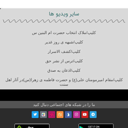
سایر ویدیو ها
کلیپ/ملاک انتخاب حضرت ام البنین س
کلیپ/شبهه ی روز غدیر
کلیپ/کشف الاسرار
کلیپ/ترس از نشر حق
کلیپ/اذعان به صدق
کلیپ/مقام امیرمومنان علی(ع) و حضرت فاطمه ی زهرا(س)در آثار اهل
سنت
ما را در شبکه های اجتماعی دنبال کنید