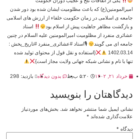
یکی از اتفاقات تلخ و عجیب دوران حکومت
امیرالمومنین(ع) که باعث مظلومیت ایشان شده بود دور شدن
جامعه ی اسلامی در زمان حکومت خلفاء از ارزش های اسلامی
و بازگشت مظاهر جاهلیت پیش از اسلام بود
استاد
عشائری منفرد از مظلومیت امیرالمومنین علیه السلام در چنین
جامعه ای می گویند
🎙استاد #عشائری_منفرد #تاریخ_پخش :
1402.03.14
{استفاده و نقل قول از محتوای تولید شده
تنها با نام و نشانی شبکه جهانی ولایت مجاز است}
خرداد ۲۱, ۱۴۰۲
۵:۲۰ ب٫ظ
بدون دیدگاه
بازدید: 298
دیدگاهتان را بنویسید
نشانی ایمیل شما منتشر نخواهد شد.
بخش‌های موردنیاز
علامت‌گذاری شده‌اند
*
دیدگاه
*