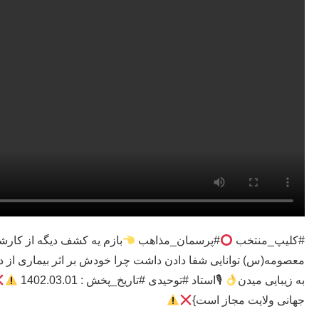
#کلیپ_منتخب
#پرسمان_مذاهب
بازم یه کشف دیگه از کارش
معصومه(س) توانایی شفا دادن داشت چرا خودش بر اثر بیماری از دن
به زیبایی میدن
🎙استاد #توحیدی #تاریخ_پخش : 1402.03.01
جهانی ولایت مجاز است}