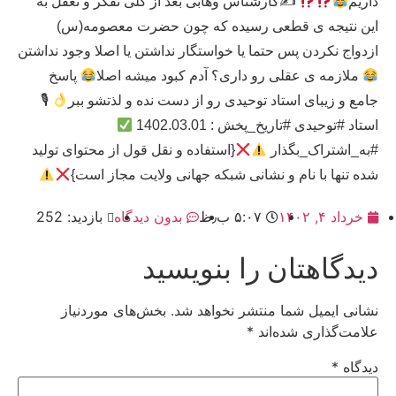
داریم
✍
کارشناس وهابی بعد از کلی تفکر و تعقل به
این نتیجه ی قطعی رسیده که چون حضرت معصومه(س)
ازدواج نکردن پس حتما یا خواستگار نداشتن یا اصلا وجود نداشتن
ملازمه ی عقلی رو داری؟ آدم کبود میشه اصلا
پاسخ
جامع و زیبای استاد توحیدی رو از دست نده و لذتشو ببر
🎙
استاد #توحیدی #تاریخ_پخش : 1402.03.01
#به_اشتراک_بگذار
{استفاده و نقل قول از محتوای تولید
شده تنها با نام و نشانی شبکه جهانی ولایت مجاز است}
خرداد ۴, ۱۴۰۲
۵:۰۷ ب٫ظ
بدون دیدگاه
بازدید: 252
دیدگاهتان را بنویسید
نشانی ایمیل شما منتشر نخواهد شد.
بخش‌های موردنیاز
علامت‌گذاری شده‌اند
*
دیدگاه
*