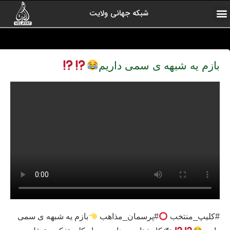
شبکه جهانی ولایت
ارتباط با ما
صفحه اول
اخبار شبکه
درباره شبکه
رادیو ولایت
ولایت یاوران
کلیپ های منتخب
آرشیو برنامه ها
بازم یه شبهه ی سمی داریم
#کلیپ_منتخب
#پرسمان_مذاهب
بازم یه شبهه ی سمی