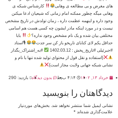
های مغرض و بی مطالعه ی وهابی
کارشناس شبکه ی
وهابی میگه چطور ممکنه امام زمانی که شیعیان ادعا میکنن
وجود داره و اینهمه عظمت داره ، زمان تولدش در تاریخ مشخص
نیست و در مورد اینکه مادر ایشون چه کسی هست هم اسامی
مختلفی بیان شده و یک نام مشخص وجود نداره؟
بابا
حداقل یکم لای کتابای تاریخو باز کن سر جدت
🎙استاد
#جبرئیلی #تاریخ_پخش : 1402.03.12
#به_اشتراک_بگذار
{استفاده و نقل قول از محتوای تولید شده تنها با نام و
نشانی شبکه جهانی ولایت مجاز است}
خرداد ۱۳, ۱۴۰۲
۴:۱۴ ب٫ظ
بدون دیدگاه
بازدید: 290
دیدگاهتان را بنویسید
نشانی ایمیل شما منتشر نخواهد شد.
بخش‌های موردنیاز
علامت‌گذاری شده‌اند
*