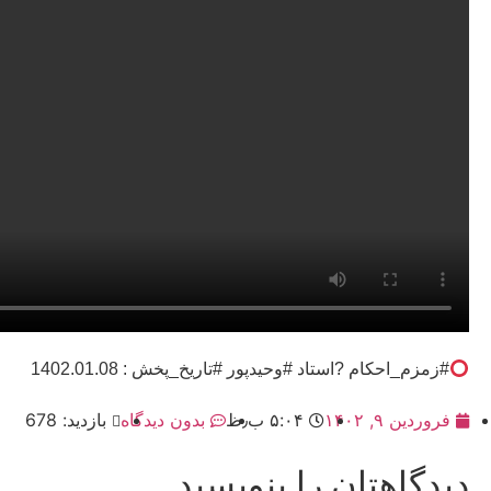
#زمزم_احکام ?استاد #وحیدپور #تاریخ_پخش : 1402.01.08
فروردین ۹, ۱۴۰۲
۵:۰۴ ب٫ظ
بدون دیدگاه
بازدید: 678
دیدگاهتان را بنویسید