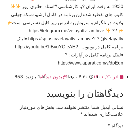
19:30 به وقت ایران ?با کارشناسی #استاد_حائری_پور
کلیپ های تقطیع شده این برنامه در کانال آرشیو شبکه جهانی
ولایت در تلگرام و سروش به آدرس زیر قابل دسترسی است
?
?https://telegram.me/velayattv_archive
https://splus.ir/velayattv_archive? ? @velayattv
♦️
لینک
برنامه کامل در یوتیوب : ?https://youtu.be/1lByuYQIeAE
♦️
لینک برنامه کامل در آپارات : ?
https://www.aparat.com/v/dpEqn
آذر ۲۱, ۱۴۰۱
۴:۳۰ ب٫ظ
بدون دیدگاه
بازدید: 653
دیدگاهتان را بنویسید
نشانی ایمیل شما منتشر نخواهد شد.
بخش‌های موردنیاز
علامت‌گذاری شده‌اند
*
دیدگاه
*