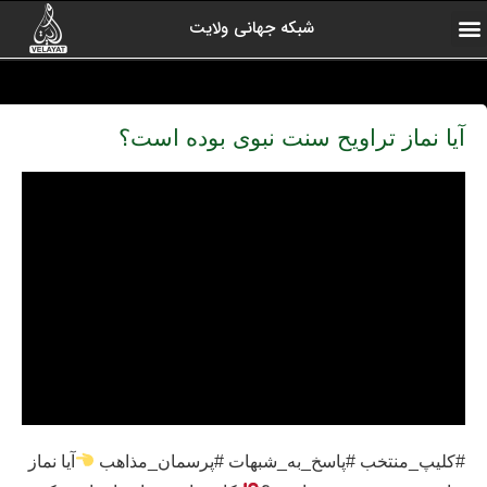
شبکه جهانی ولایت
ارتباط با ما
صفحه اول
اخبار شبکه
درباره شبکه
رادیو ولایت
ولایت یاوران
کلیپ های منتخب
آرشیو برنامه ها
آیا نماز تراویح سنت نبوی بوده است؟️
#کلیپ_منتخب #پاسخ_به_شبهات #پرسمان_مذاهب
آیا نماز