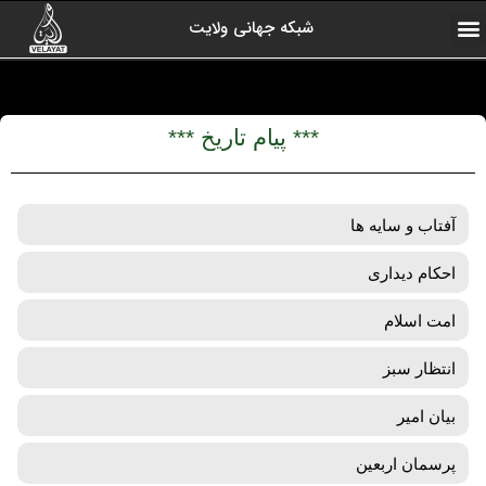
شبکه جهانی ولایت
ارتباط با ما
صفحه اول
اخبار شبکه
درباره شبکه
رادیو ولایت
ولایت یاوران
کلیپ های منتخب
آرشیو برنامه ها
*** پیام تاریخ ***
آفتاب و سایه ها
احکام دیداری
امت اسلام
انتظار سبز
بیان امیر
پرسمان اربعین