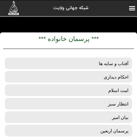
شبکه جهانی ولایت
ارتباط با ما
صفحه اول
اخبار شبکه
درباره شبکه
رادیو ولایت
ولایت یاوران
کلیپ های منتخب
آرشیو برنامه ها
*** پرسمان خانواده ***
آفتاب و سایه ها
احکام دیداری
امت اسلام
انتظار سبز
بیان امیر
پرسمان اربعین