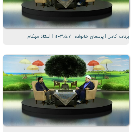
برنامه کامل | پرسمان خانواده | ۱۴۰۳.۵.۷ | استاد مهکام