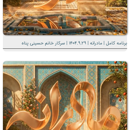
برنامه کامل | مادرانه | ۱۴۰۴.۹.۲۹ | سرکار خانم حسینی پناه