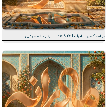
برنامه کامل | مادرانه | ۱۴۰۴.۹.۲۶ | سرکار خانم حیدری