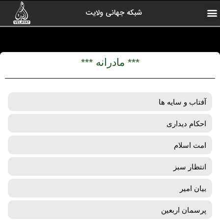
شبکه جهانی ولایت
ارتباط با ما
صفحه اول
اخبار شبکه
درباره شبکه
رادیو ولایت
ولایت یاوران
کلیپ های منتخب
آرشیو برنامه ها
*** مادرانه ***
آفتاب و سایه ها
احکام دیداری
امت اسلام
انتظار سبز
بیان امیر
پرسمان اربعین