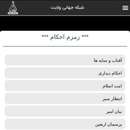
شبکه جهانی ولایت
ارتباط با ما
صفحه اول
اخبار شبکه
درباره شبکه
رادیو ولایت
ولایت یاوران
کلیپ های منتخب
آرشیو برنامه ها
*** زمزم احکام ***
آفتاب و سایه ها
احکام دیداری
امت اسلام
انتظار سبز
بیان امیر
پرسمان اربعین