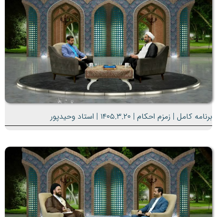
برنامه کامل | زمزم احکام | ۱۴۰۵.۳.۲۰ | استاد وحیدپور