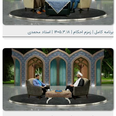
برنامه کامل | زمزم احکام | ۱۴۰۵.۳.۱۸ | استاد محمدی