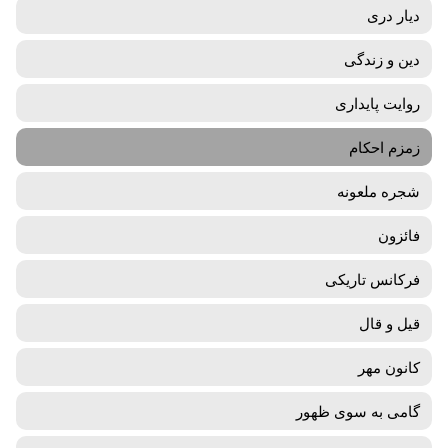
دیار دری
دین و زندگی
روایت پایداری
زمزم احکام
شجره ملعونه
فائزون
فرکانس تاریکی
قیل و قال
کانون مهر
گامی به سوی ظهور