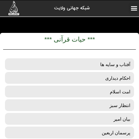
شبکه جهانی ولایت
ارتباط با ما
صفحه اول
اخبار شبکه
درباره شبکه
رادیو ولایت
ولایت یاوران
کلیپ های منتخب
آرشیو برنامه ها
*** حیات قرآنی ***
آفتاب و سایه ها
احکام دیداری
امت اسلام
انتظار سبز
بیان امیر
پرسمان اربعین