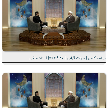
برنامه کامل | حیات قرآنی | ۱۴۰۴.۹.۲۷| استاد ملکی