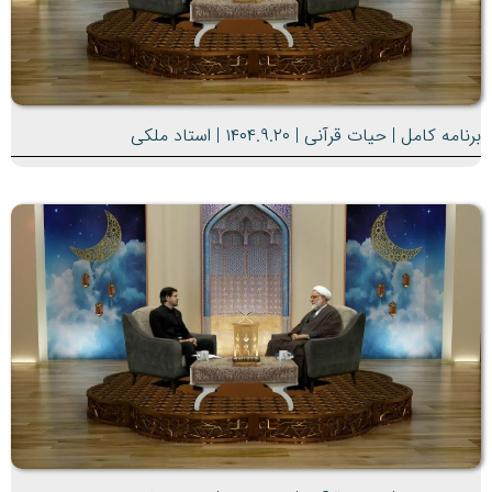
برنامه کامل | حیات قرآنی | ۱۴۰۴.۹.۲۰ | استاد ملکی