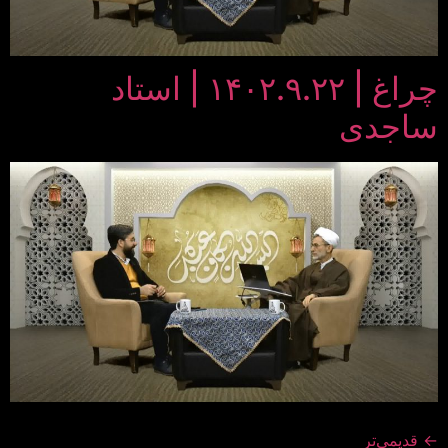
چراغ | ۱۴۰۲.۹.۲۲ | استاد
ساجدی
←
قدیمی‌تر