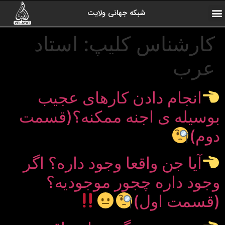
شبکه جهانی ولایت
ارتباط با ما
صفحه اول
اخبار شبکه
درباره شبکه
رادیو ولایت
ولایت یاوران
کلیپ های منتخب
آرشیو برنامه ها
کارشناس کلیپ:
استاد
عرب
انجام دادن کارهای عجیب
بوسیله ی اجنه ممکنه؟(قسمت
دوم)
آیا جن واقعا وجود داره؟ اگر
وجود داره چجور موجودیه؟
(قسمت اول)